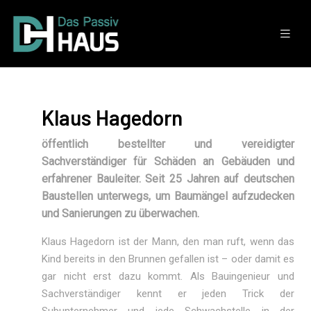
Klaus Hagedorn
öffentlich bestellter und vereidigter
Sachverständiger für Schäden an Gebäuden und
erfahrener Bauleiter. Seit 25 Jahren auf deutschen
Baustellen unterwegs, um Baumängel aufzudecken
und Sanierungen zu überwachen.
Klaus Hagedorn ist der Mann, den man ruft, wenn das
Kind bereits in den Brunnen gefallen ist – oder damit es
gar nicht erst dazu kommt. Als Bauingenieur und
Sachverständiger kennt er jeden Trick der